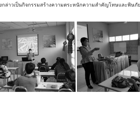
จกรรมดังกล่าวเป็นกิจกรรมสร้างความตระหนักความสำคัญโทษและพิ