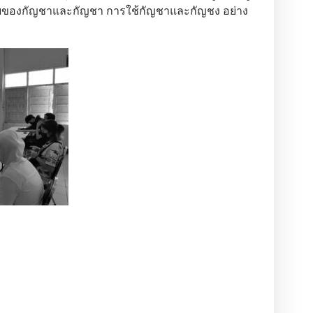
ษภัยของกัญชาและกัญชา การใช้กัญชาและกัญชง อย่าง