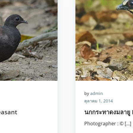
by
admin
ตุลาคม 1, 2014
easant
นกกระทาดงมลายู 
Photographer : © […]