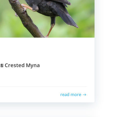
าย Crested Myna
read more