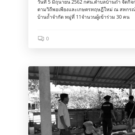
วันที่ 5 มิถุนายน 2562 กศน.ตำบลบ้านถ้ำ จัดกิ
ตามวิถีพอเพียงและเกษตรทฤษฎีใหม่ ณ สหกร
บ้านถ้ำจำกัด หมู่ที่ 11จำนวนผู้เข้าร่วม 30 คน
0