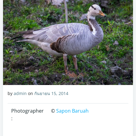
by
admin
on
กันยายน 15, 2014
Photographer
©
Sapon Baruah
: