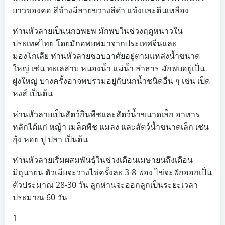
ยาวของคอ สีข้างมีลายขวางสีดำ แข้งและตีนเหลือง
ห่านหัวลายเป็นนกอพยพ มักพบในช่วงฤดูหนาวใน
ประเทศไทย โดยมักอพยพมาจากประเทศจีนและ
มองโกเลีย ห่านหัวลายชอบอาศัยอยู่ตามแหล่งน้ำขนาด
ใหญ่ เช่น ทะเลสาบ หนองน้ำ แม่น้ำ ลำธาร มักพบอยู่เป็น
ฝูงใหญ่ บางครั้งอาจพบรวมอยู่กับนกน้ำชนิดอื่น ๆ เช่น เป็ด
หงส์ เป็นต้น
ห่านหัวลายเป็นสัตว์กินพืชและสัตว์น้ำขนาดเล็ก อาหาร
หลักได้แก่ หญ้า เมล็ดพืช แมลง และสัตว์น้ำขนาดเล็ก เช่น
กุ้ง หอย ปู ปลา เป็นต้น
ห่านหัวลายเริ่มผสมพันธุ์ในช่วงเดือนเมษายนถึงเดือน
มิถุนายน ตัวเมียจะวางไข่ครั้งละ 3-8 ฟอง ไข่จะฟักออกเป็น
ตัวประมาณ 28-30 วัน ลูกห่านจะออกลูกเป็นระยะเวลา
ประมาณ 60 วัน
1