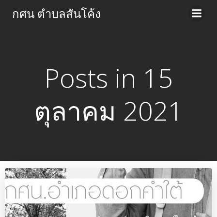
Skip
กศน ตำบลสันโค้ง
to
content
Posts in 15
ตุลาคม 2021