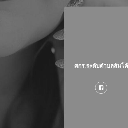
ศกร.ระดับตำบลสันโค