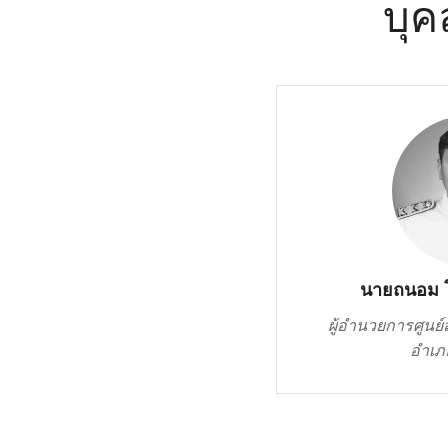
บุค
นายถนอม โ
ผู้อำนวยการศูนย์ส
อำเภ