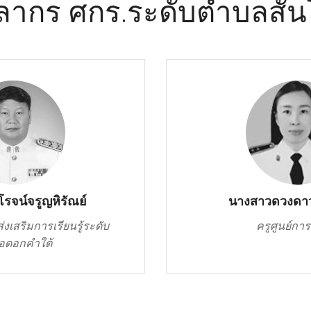
ลากร ศกร.ระดับตำบลสัน
รจน์จรูญหิรัณย์
นางสาวดวงดาว
่งเสริมการเรียนรู้ระดับ
ครูศูนย์การเ
อดอกคำใต้