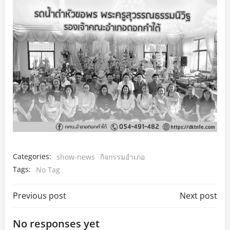
Categories:
show-news
กิจกรรมอำเภอ
Tags:
No Tag
Post
Post
Previous post
Next post
navigation
navigation
No responses yet