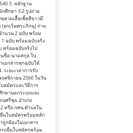
540 3. หลักฐาน
กศึกษา 3.2 รูปถ่าย
ยสวมเสื้อเชิ้ตสีขาวมี
ยกเว้นพระภิกษุ) ถ่าย
 จำนวน 2 ฉบับ พร้อม
1 ฉบับ พร้อมฉบับจริง
 พร้อมฉบับจริงไป
่ยนชื่อ-นามสกุล ใบ
าเอกสารทุกฉบับให้
 4. ระยะเวลาการรับ
5 พฤศจิกายน 2560 ในวัน
ใบสมัครและวิธีการ
การศึกษานอกระบบและ
นศรีชุม อำเภอ
82 หรือ กศน.ตำบลใน
องยื่นใบสมัครพร้อมหลัก
าถูกต้องในเอกสาร
รถยื่นใบสมัครพร้อม