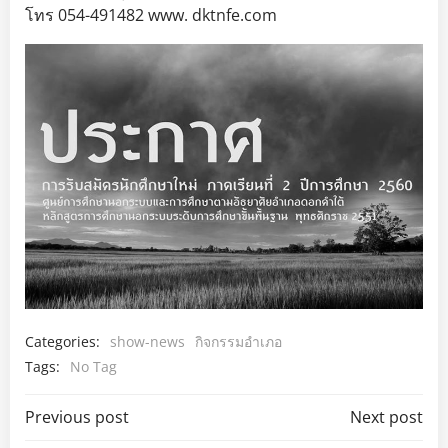
โทร 054-491482 www. dktnfe.com
Categories:
show-news
กิจกรรมอำเภอ
Tags:
No Tag
Post
Post
Previous post
Next post