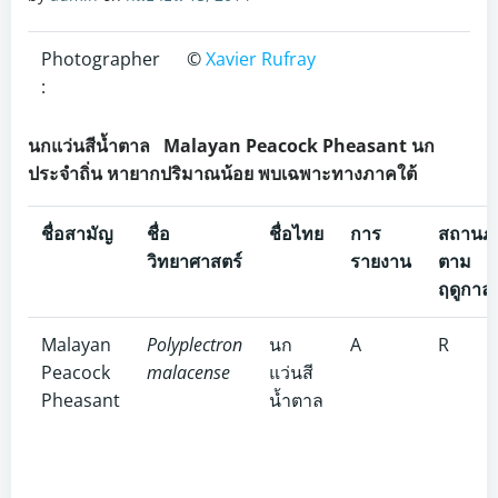
Photographer
©
Xavier Rufray
:
นกแว่นสีน้ำตาล Malayan Peacock Pheasant นก
ประจำถิ่น หายากปริมาณน้อย พบเฉพาะทางภาคใต้
ชื่อสามัญ
ชื่อ
ชื่อไทย
การ
สถานภ
วิทยาศาสตร์
รายงาน
ตาม
ฤดูกาล
Malayan
Polyplectron
นก
A
R
Peacock
malacense
แว่นสี
Pheasant
น้ำตาล