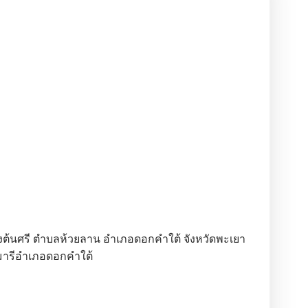
่งต้นศรี ตำบลห้วยลาน อำเภอดอกคำใต้ จังหวัดพะเยา
มารีอำเภอดอกคำใต้