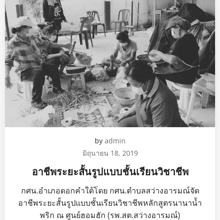
by
admin
มิถุนายน 18, 2019
อาชีพระยะสั้นรูปแบบชั้นเรียนวิชาชีพ
กศน.อำเภอดอกคำใต้โดย กศน.ตำบลสว่าง​อารมณ์​จัด
อาชีพระยะสั้นรูปแบบชั้นเรียนวิชาชีพ​หลักสูตรนานาน้ำ
พริก​ ณ​ ศูนย์​ฮอมฮัก​ (รพ.สต.สว่างอารมณ์)