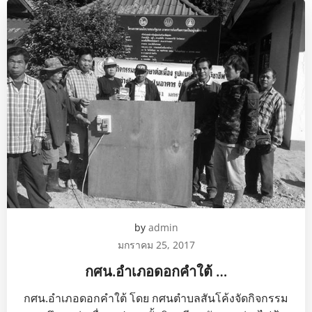
by
admin
มกราคม 25, 2017
กศน.อำเภอดอกคำใต้ …
กศน.อำเภอดอกคำใต้ โดย กศนตำบลสันโค้งจัดกิจกรรม