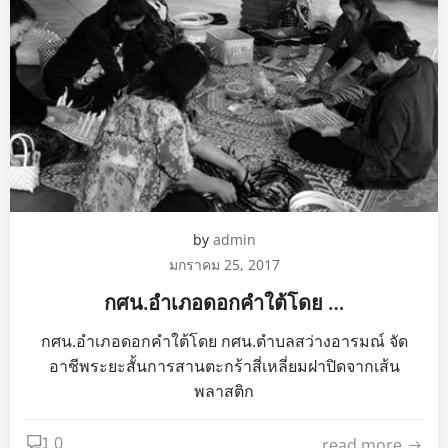
by
admin
มกราคม 25, 2017
กศน.อำเภอดอกคำใต้โดย …
กศน.อำเภอดอกคำใต้โดย กศน.ตำบลสว่างอารมณ์ จัด
อาชีพระยะสั้นการสานตะกร้าสี่เหลี่ยมฝาปิดจากเส้น
พลาสติก
0
read more