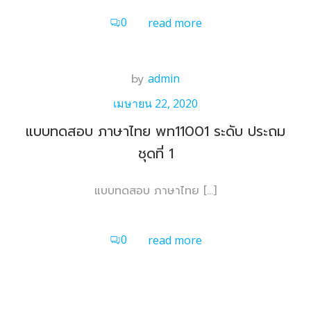
0
read more
by
admin
เมษายน 22, 2020
แบบทดสอบ ภาษาไทย พท11001 ระดับ ประถม
ชุดที่ 1
แบบทดสอบ ภาษาไทย […]
0
read more