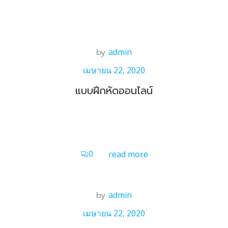
Skip
to
content
by
admin
เมษายน 22, 2020
แบบฝึกหัดออนไลน์
0
read more
by
admin
เมษายน 22, 2020