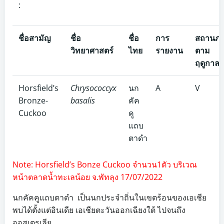
:
ชื่อสามัญ
ชื่อ
ชื่อ
การ
สถานภ
วิทยาศาสตร์
ไทย
รายงาน
ตาม
ฤดูกาล
Horsfield’s
Chrysococcyx
นก
A
V
Bronze-
basalis
คัค
Cuckoo
คู
แถบ
ตาดำ
Note: Horsfield’s Bonze Cuckoo จำนวน1ตัว บริเวณ
หน้าตลาดน้ำทะเลน้อย จ.พัทลุง 17/07/2022
นกคัคคูแถบตาดำ เป็นนกประจำถิ่นในเขตร้อนของเอเชีย
พบได้ตั้งแต่อินเดีย เอเชียตะวันออกเฉียงใต้ ไปจนถึง
ออสเตรเลีย