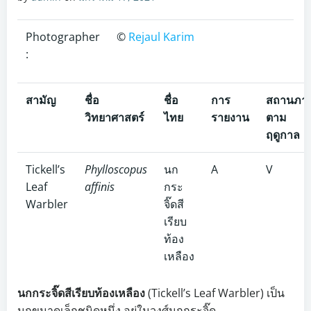
Photographer
©
Rejaul Karim
:
สามัญ
ชื่อ
ชื่อ
การ
สถานภา
วิทยาศาสตร์
ไทย
รายงาน
ตาม
ฤดูกาล
Tickell’s
Phylloscopus
นก
A
V
Leaf
affinis
กระ
Warbler
จิ๊ดสี
เรียบ
ท้อง
เหลือง
นกกระจิ๊ดสีเรียบท้องเหลือง
(Tickell’s Leaf Warbler) เป็น
นกขนาดเล็กชนิดหนึ่ง อยู่ในวงศ์นกกระจิ๊ด