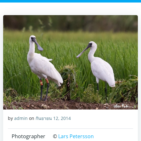
by
admin
on
กันยายน 12, 2014
Photographer
©
Lars Petersson