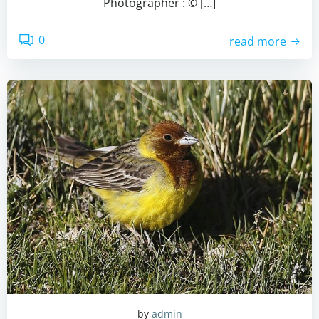
Photographer : © […]
0
read more
by
admin