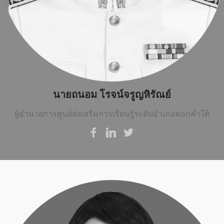
นายถนอม โรจน์จรูญหิรัณย์
ผู้อำนวยการศูนย์ส่งเสริมการเรียนรู้ระดับอำเภอดอกคำใต้