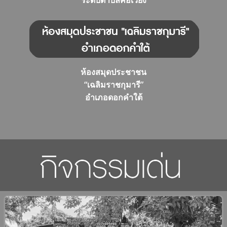
ห้องสมุดประชาชน
“เฉลิมราชกุมารี”
อำเภอดอกคำใต้