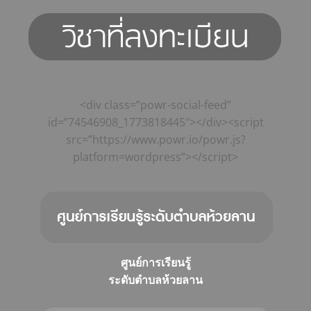
<div class=”powr-social-feed”
id=”74546908_1773818445″></div><script
src=”https://www.powr.io/powr.js?
platform=wordpress”></script>
ศูนย์การเรียนรู้
ระดับตำบลห้วยลาน