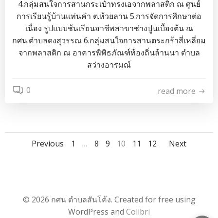
4.กลุ่มสนใจการสานกระเป๋าทรงเอจากพลาสติก ณ ศูนย์
การเรียนรู้บ้านแท่นคำ ต.ห้วยลาน 5.การจัดการศึกษาต่อ
เนื่อง รูปแบบช้นเรียนอาชีพสาขาช่างปูนเบื้องต้น ณ
กศน.ตำบลดงสุวรรณ 6.กลุ่มสนใจการสานตระกร้าสี่เหลี่ยม
จากพลาสติก ณ อาคารพิพิธภัณฑ์ท้องถิ่นล้านนา ตำบล
สว่างอารมณ์
0
read more
Posts
Posts
Posts
Page
Page
Page
Page
Page
Page
Previous
1
…
8
9
10
11
12
Next
navigation
navigation
navig
© 2026 กศน ตำบลสันโค้ง. Created for free using
WordPress and
Colibri