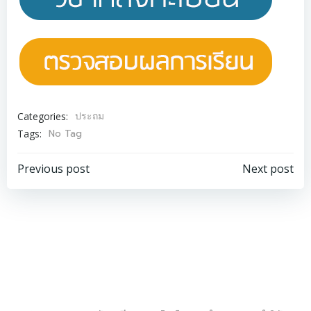
ประถม
Categories:
No Tag
Tags:
Post
Post
Previous post
Next post
navigation
navigation